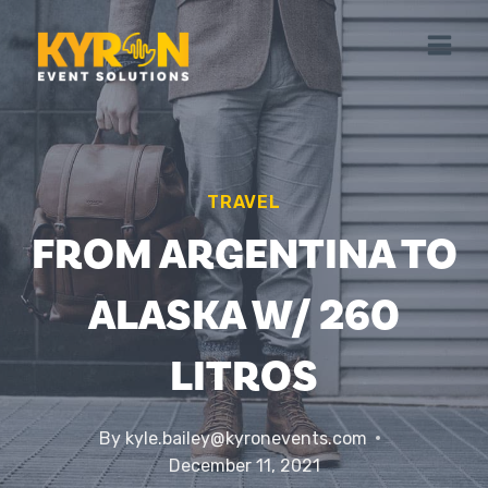
Skip
to
content
TRAVEL
FROM ARGENTINA TO
ALASKA W/ 260
LITROS
By
kyle.bailey@kyronevents.com
December 11, 2021