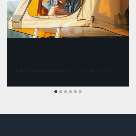
THE IMPORTANCE OF A LOW BASE
WEIGHT
By
kyle.bailey@kyronevents.com
December 11, 2021