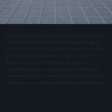
Sed arcu non odio euismod lacinia. Sit amet cursus
sit amet dictum sit. Nunc pulvinar sapien et ligula
ullamcorper. Pellentesque diam volutpat commodo
sed egestas. Tellus elementum sagittis vitae et leo
duis ut diam quam. Eleifend donec pretium
vulputate sapien nec sagittis aliquam malesuada
bibendum. At risus viverra adipiscing at in tellus. Duis
at tellus at urna condimentum mattis pellentesque.
NATURE AND HUMAN