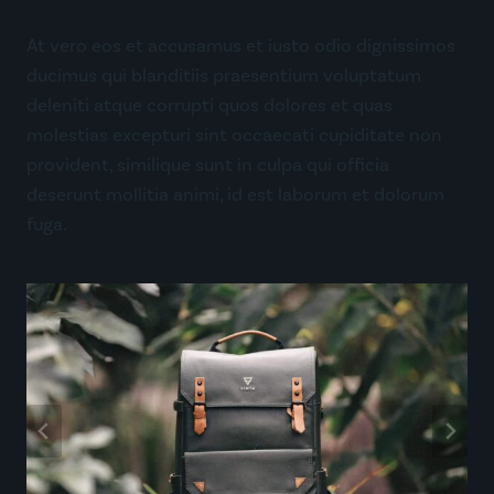
At vero eos et accusamus et iusto odio dignissimos
ducimus qui blanditiis praesentium voluptatum
deleniti atque corrupti quos dolores et quas
molestias excepturi sint occaecati cupiditate non
provident, similique sunt in culpa qui officia
deserunt mollitia animi, id est laborum et dolorum
fuga.