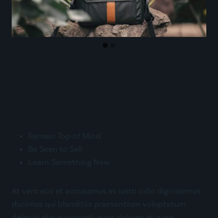
EXPERIENCING NATURE
FULLY
Remain Top of Mind
Be Seen to Sell
Learn Something New
At vero eos et accusamus et iusto odio dignissimos
ducimus qui blanditiis praesentium voluptatum
deleniti atque corrupti quos dolores et quas