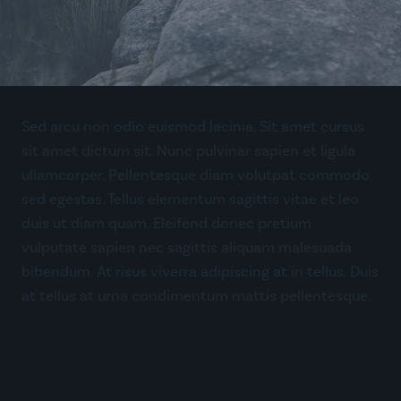
Sed arcu non odio euismod lacinia. Sit amet cursus
sit amet dictum sit. Nunc pulvinar sapien et ligula
ullamcorper. Pellentesque diam volutpat commodo
sed egestas. Tellus elementum sagittis vitae et leo
duis ut diam quam. Eleifend donec pretium
vulputate sapien nec sagittis aliquam malesuada
bibendum. At risus viverra adipiscing at in tellus. Duis
at tellus at urna condimentum mattis pellentesque.
NATURE AND HUMAN