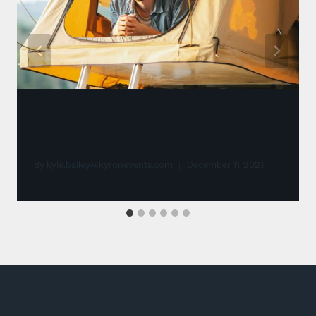
THE IMPORTANCE OF A LOW BASE
WEIGHT
By
kyle.bailey@kyronevents.com
December 11, 2021