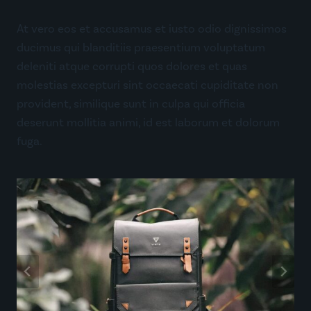
At vero eos et accusamus et iusto odio dignissimos
ducimus qui blanditiis praesentium voluptatum
deleniti atque corrupti quos dolores et quas
molestias excepturi sint occaecati cupiditate non
provident, similique sunt in culpa qui officia
deserunt mollitia animi, id est laborum et dolorum
fuga.