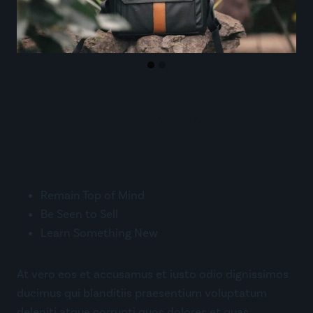
EXPERIENCING NATURE
FULLY
Remain Top of Mind
Be Seen to Sell
Learn Something New
At vero eos et accusamus et iusto odio dignissimos
ducimus qui blanditiis praesentium voluptatum
deleniti atque corrupti quos dolores et quas